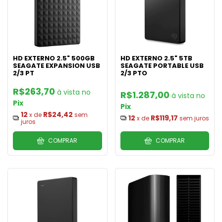
HD EXTERNO 2.5" 500GB
HD EXTERNO 2.5" 5TB
SEAGATE EXPANSION USB
SEAGATE PORTABLE USB
2/3 PT
2/3 PTO
R$263,70
R$1.287,00
Pix
Pix
12
R$24,42
x de
sem
12
R$119,17
x de
sem juros
juros
COMPRAR
COMPRAR