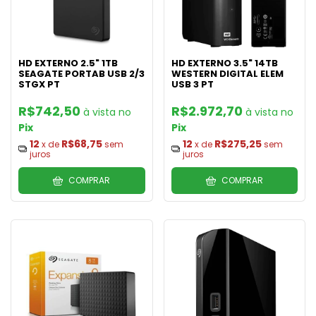
HD EXTERNO 2.5" 1TB
HD EXTERNO 3.5" 14TB
SEAGATE PORTAB USB 2/3
WESTERN DIGITAL ELEM
STGX PT
USB 3 PT
R$742,50
R$2.972,70
Pix
Pix
12
R$68,75
12
R$275,25
x de
sem
x de
sem
juros
juros
COMPRAR
COMPRAR