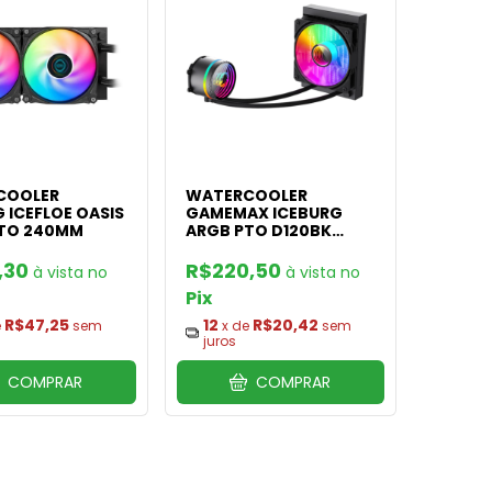
COOLER
WATERCOOLER
 ICEFLOE OASIS
GAMEMAX ICEBURG
TO 240MM
ARGB PTO D120BK
120MM
,30
R$220,50
Pix
R$47,25
12
R$20,42
e
sem
x de
sem
juros
COMPRAR
COMPRAR