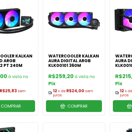
OOLER KALKAN
WATERCOOLER KALKAN
WATERC
D ARGB
AURA DIGITAL ARGB
AURA D
2 PT 240M
KLK00101 360M
KLK001
,00
R$259,20
R$215
Pix
Pix
R$25,83
12
R$24,00
12
sem
x de
sem
x d
juros
juros
COMPRAR
COMPRAR