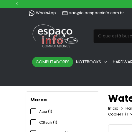
WhatsApp
sac@lojaespacoinfo.com.br
COMPUTADORES
NOTEBOOKS
HARDWA
Wate
Marca
Início
Ha
Acer (1)
Cooler P/ P
C3tech (1)