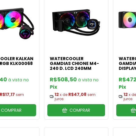
OOLER KALKAN
WATERCOOLER
WATER
 RGB KLK00068
GAMDIAS CHIONE M4-
GAMDIA
240 D. LCD 240MM
DISPLA
,40
R$508,50
R$472
Pix
Pix
R$17,17
12
R$47,08
12
sem
x de
sem
x d
juros
juros
COMPRAR
COMPRAR