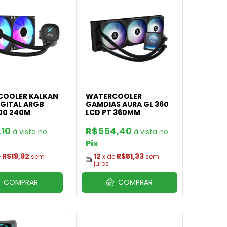
OOLER KALKAN
WATERCOOLER
IGITAL ARGB
GAMDIAS AURA GL 360
00 240M
LCD PT 360MM
,10
R$554,40
Pix
R$19,92
12
R$51,33
e
sem
x de
sem
juros
COMPRAR
COMPRAR