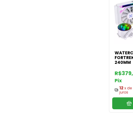
WATERC
FORTREK
240MM
R$379
Pix
12
x de
juros