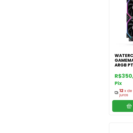
WATERC
GAMEMA
ARGB P
240MM
R$350
Pix
12
x de
juros