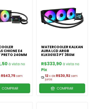
COOLER
WATERCOOLER KALKAN
S CHIONE E4
AURA LCD ARGB
Y PRETO 240MM
KLK00103 PT 360M
,50
R$333,90
Pix
R$43,75
12
R$30,92
e
sem
x de
sem
juros
COMPRAR
COMPRAR