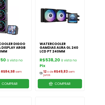
COOLER DIGOO
WATERCOOLER
 DISPLAY ARGB
GAMDIAS AURA GL 240
60MM
LCD PT 240MM
,50
R$538,20
Pix
R$84,58
12
R$49,83
e
sem
x de
sem
juros
COMPRAR
COMPRAR