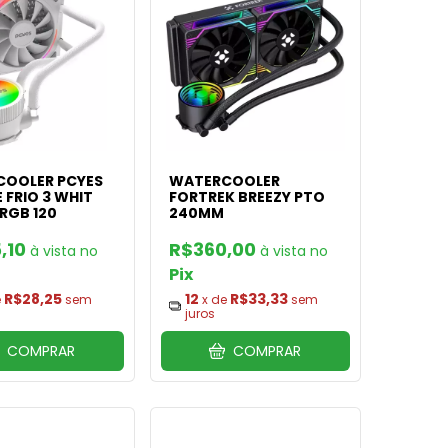
OOLER PCYES
WATERCOOLER
 FRIO 3 WHIT
FORTREK BREEZY PTO
RGB 120
240MM
,10
R$360,00
Pix
R$28,25
12
R$33,33
e
sem
x de
sem
juros
COMPRAR
COMPRAR