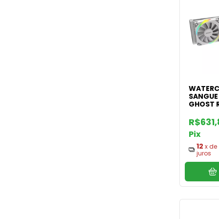
WATERC
SANGUE 
GHOST 
R$631
Pix
12
x de
juros