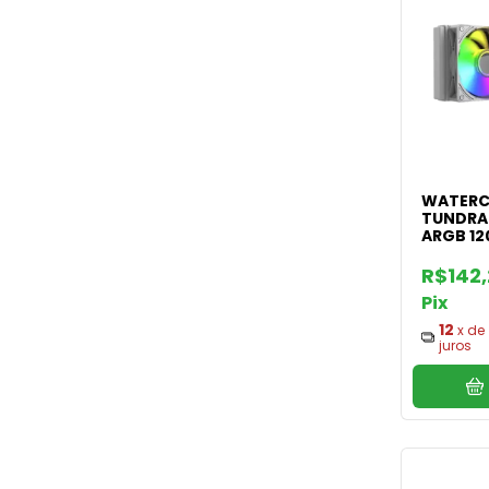
WATERC
TUNDRA
ARGB 1
R$142
Pix
12
x de
juros