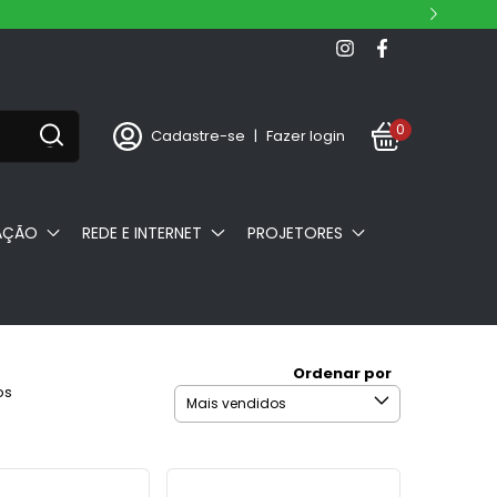
0
Cadastre-se
|
Fazer login
AÇÃO
REDE E INTERNET
PROJETORES
Ordenar por
os