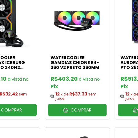
OOLER
WATERCOOLER
WATER
X ICEBURG
GAMDIAS CHIONE E4-
AURORA
TO 240N2
360 V2 PRETO 360MM
PTO 3
,10
R$403,20
R$913
Pix
Pix
R$32,42
12
R$37,33
12
sem
x de
sem
x d
juros
juros
COMPRAR
COMPRAR