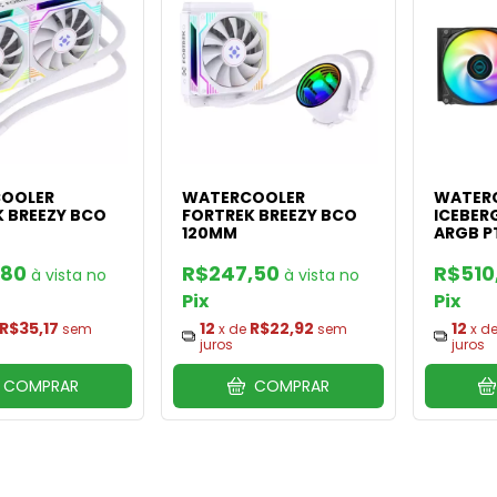
OOLER
WATERCOOLER
WATER
 BREEZY BCO
FORTREK BREEZY BCO
ICEBERG
120MM
ARGB P
,80
R$247,50
R$510
Pix
Pix
R$35,17
12
R$22,92
12
sem
x de
sem
x d
juros
juros
COMPRAR
COMPRAR