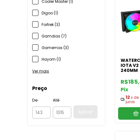
Cooler Master (1)
Digoo (1)
Fortrek (3)
Gamdias (7)
Gamemax (3)
Hayom (1)
WATERC
IOTA V2
240MM
Ver mais
R$185
Preço
Pix
12
x de
De
Até
juros
Aplicar