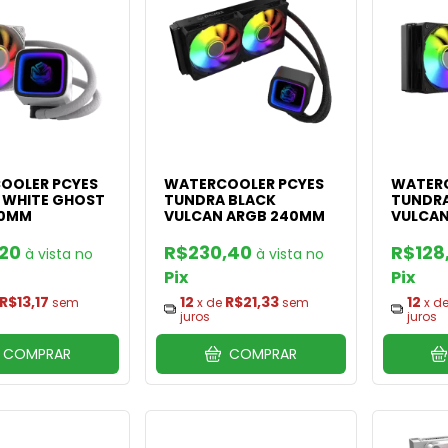
OOLER PCYES
WATERCOOLER PCYES
WATERC
 WHITE GHOST
TUNDRA BLACK
TUNDRA
20MM
VULCAN ARGB 240MM
VULCAN
,20
R$230,40
R$128
Pix
Pix
R$13,17
12
R$21,33
12
sem
x de
sem
x d
juros
juros
COMPRAR
COMPRAR