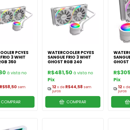
OOLER PCYES
WATERCOOLER PCYES
WATERC
FRIO 3 WHIT
SANGUE FRIO 3 WHIT
SANGUE
RGB 360
GHOST RGB 240
GHOST 
,80
R$481,50
R$305
Pix
Pix
R$58,50
12
R$44,58
12
sem
x de
sem
x d
juros
juros
COMPRAR
COMPRAR