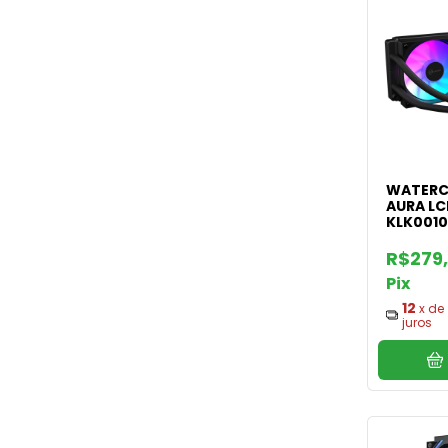
WATERC
AURA LC
KLK0010
R$279
Pix
12
x de
juros