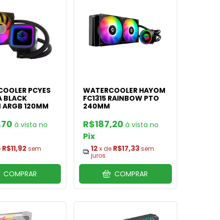
OOLER PCYES
WATERCOOLER HAYOM
 BLACK
FC1315 RAINBOW PTO
 ARGB 120MM
240MM
,70
R$187,20
Pix
R$11,92
12
R$17,33
e
sem
x de
sem
juros
COMPRAR
COMPRAR