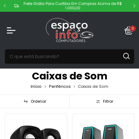
Frete Grátis Para Curitiba Em Compras Acima de R$
1.000,00
0
Caixas de Som
Início
Periféricos
Caixas de Som
Ordenar
Filtrar