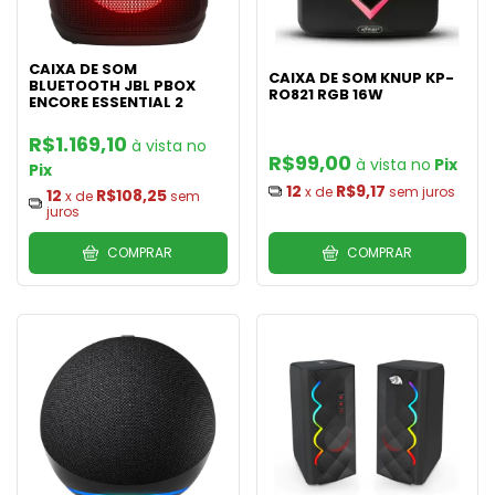
CAIXA DE SOM
CAIXA DE SOM KNUP KP-
BLUETOOTH JBL PBOX
RO821 RGB 16W
ENCORE ESSENTIAL 2
R$1.169,10
R$99,00
Pix
Pix
12
R$9,17
x de
sem juros
12
R$108,25
x de
sem
juros
COMPRAR
COMPRAR