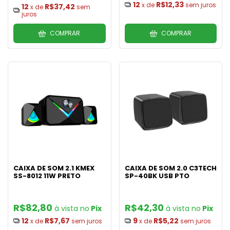
12
R$12,33
x de
sem juros
12
R$37,42
x de
sem
juros
COMPRAR
COMPRAR
CAIXA DE SOM 2.1 KMEX
CAIXA DE SOM 2.0 C3TECH
SS-8012 11W PRETO
SP-40BK USB PTO
R$82,80
R$42,30
Pix
Pix
12
R$7,67
9
R$5,22
x de
sem juros
x de
sem juros