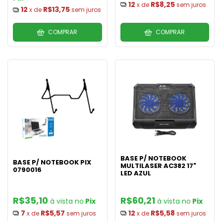
12
R$8,25
x de
sem juros
12
R$13,75
x de
sem juros
COMPRAR
COMPRAR
BASE P/ NOTEBOOK
BASE P/ NOTEBOOK PIX
MULTILASER AC382 17"
0790016
LED AZUL
R$35,10
R$60,21
Pix
Pix
7
R$5,57
12
R$5,58
x de
sem juros
x de
sem juros