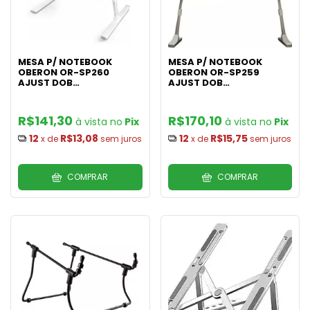
MESA P/ NOTEBOOK
MESA P/ NOTEBOOK
OBERON OR-SP260
OBERON OR-SP259
AJUST DOB
AJUST DOB
600x400x400MM
700x450x390MM
R$141,30
R$170,10
Pix
Pix
12
R$13,08
12
R$15,75
x de
sem juros
x de
sem juros
COMPRAR
COMPRAR