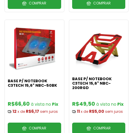
COMPRAR
COMPRAR
BASE P/ NOTEBOOK
BASE P/ NOTEBOOK
C3TECH 15,6" NBC-
C3TECH 15,6" NBC-50BK
200RGD
R$66,60
R$49,50
Pix
Pix
12
R$6,17
11
R$5,00
x de
sem juros
x de
sem juros
COMPRAR
COMPRAR