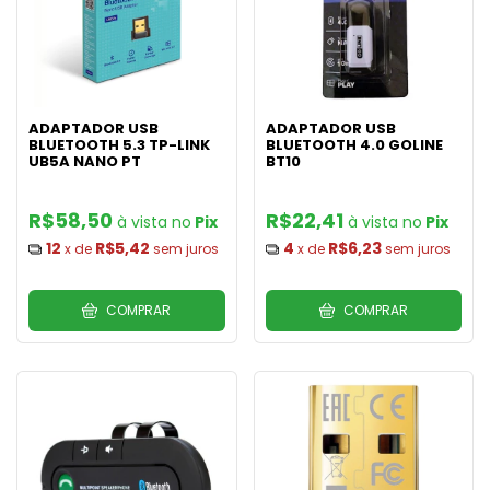
ADAPTADOR USB
ADAPTADOR USB
BLUETOOTH 5.3 TP-LINK
BLUETOOTH 4.0 GOLINE
UB5A NANO PT
BT10
R$58,50
R$22,41
Pix
Pix
12
R$5,42
4
R$6,23
x de
sem juros
x de
sem juros
COMPRAR
COMPRAR