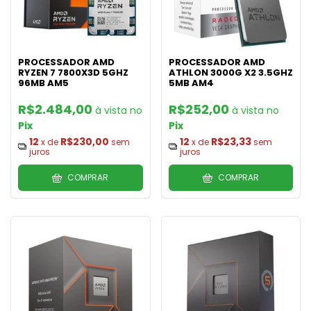
PROCESSADOR AMD
PROCESSADOR AMD
RYZEN 7 7800X3D 5GHZ
ATHLON 3000G X2 3.5GHZ
96MB AM5
5MB AM4
R$2.484,00
R$252,00
Pix
Pix
12
R$230,00
12
R$23,33
x de
sem
x de
sem
juros
juros
COMPRAR
COMPRAR