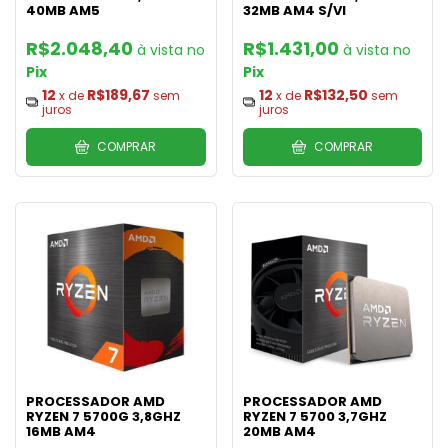
40MB AM5
32MB AM4 S/VI
R$2.048,40
R$1.431,00
Pix
Pix
12
R$189,67
12
R$132,50
x de
sem
x de
sem
juros
juros
COMPRAR
COMPRAR
PROCESSADOR AMD
PROCESSADOR AMD
RYZEN 7 5700G 3,8GHZ
RYZEN 7 5700 3,7GHZ
16MB AM4
20MB AM4