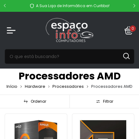
 de R$
Fr
A Sua Loja de Informática em Curitiba!
0
Processadores AMD
Início
Hardware
Processadores
Processadores AMD
Ordenar
Filtrar