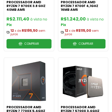
PROCESSADOR AMD
PROCESSADOR AMD
RYZEN 7 9700X 3.8 GHZ
RYZEN 7 8700F 4,1GHZ
40MB AM5
16MB AM5
R$2.111,40
R$1.242,00
Pix
Pix
12
R$195,50
12
R$115,00
x de
sem
x de
sem
juros
juros
COMPRAR
COMPRAR
PROCESSADOR AMD
PROCESSADOR AMD
RYZEN 7 7700X 5,4GHZ
RYZEN 7 5700X 3,4GHZ