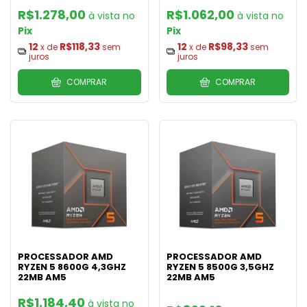
R$1.278,00
R$1.062,00
Pix
Pix
12
R$118,33
12
R$98,33
x de
sem
x de
sem
juros
juros
COMPRAR
COMPRAR
PROCESSADOR AMD
PROCESSADOR AMD
RYZEN 5 8600G 4,3GHZ
RYZEN 5 8500G 3,5GHZ
22MB AM5
22MB AM5
R$1.184,40