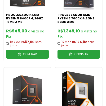
PROCESSADOR AMD
PROCESSADOR AMD
RYZEN 5 8400F 4,2GHZ
RYZEN 5 7600X 4,7GHZ
16MB AM5
32MB AM5
R$945,00
R$1.349,10
Pix
Pix
12
R$87,50
12
R$124,92
x de
sem
x de
sem
juros
juros
COMPRAR
COMPRAR