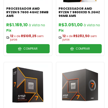
PROCESSADOR AMD
PROCESSADOR AMD
RYZEN 5 7600 4GHZ 38MB
RYZEN 7 9800X3D 5.2GHZ
AM5
96MB AM5
R$1.169,10
R$3.051,00
Pix
Pix
12
R$108,25
12
R$282,50
x de
sem
x de
sem
juros
juros
COMPRAR
COMPRAR