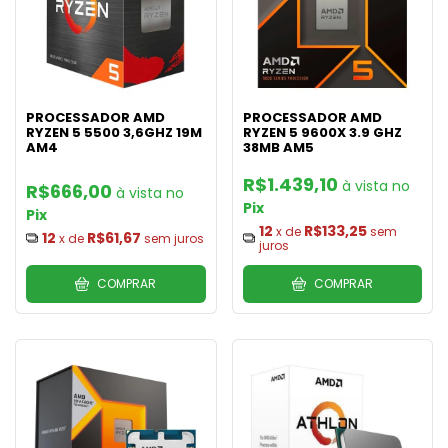
PROCESSADOR AMD
PROCESSADOR AMD
RYZEN 5 5500 3,6GHZ 19M
RYZEN 5 9600X 3.9 GHZ
AM4
38MB AM5
R$1.439,10
R$666,00
Pix
Pix
12
R$133,25
x de
sem
12
R$61,67
x de
sem juros
juros
COMPRAR
COMPRAR