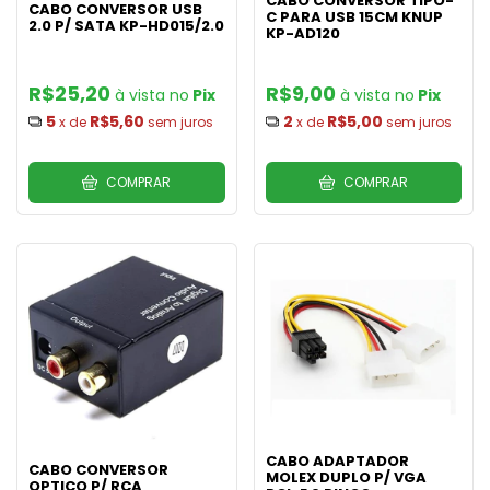
CABO CONVERSOR TIPO-
CABO CONVERSOR USB
C PARA USB 15CM KNUP
2.0 P/ SATA KP-HD015/2.0
KP-AD120
R$25,20
R$9,00
Pix
Pix
5
R$5,60
2
R$5,00
x de
sem juros
x de
sem juros
COMPRAR
COMPRAR
CABO ADAPTADOR
CABO CONVERSOR
MOLEX DUPLO P/ VGA
OPTICO P/ RCA