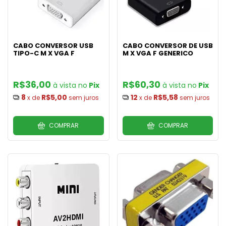
CABO CONVERSOR USB
CABO CONVERSOR DE USB
TIPO-C M X VGA F
M X VGA F GENERICO
R$36,00
R$60,30
Pix
Pix
8
R$5,00
12
R$5,58
x de
sem juros
x de
sem juros
COMPRAR
COMPRAR