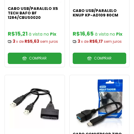
CABO USB/PARALELO X5
CABO USB/PARALELO
TECH BAFO BF
KNUP KP-AD109 80CM
1284/CBUS0020
R$15,21
R$16,65
Pix
Pix
3
R$5,63
3
R$6,17
x de
sem juros
x de
sem juros
COMPRAR
COMPRAR