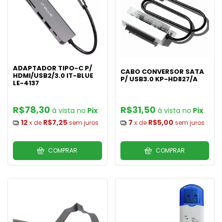
ADAPTADOR TIPO-C P/
CABO CONVERSOR SATA
HDMI/USB2/3.0 IT-BLUE
P/ USB3.0 KP-HD827/A
LE-4137
R$78,30
R$31,50
Pix
Pix
12
R$7,25
7
R$5,00
x de
sem juros
x de
sem juros
COMPRAR
COMPRAR