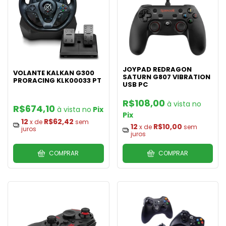
JOYPAD REDRAGON
VOLANTE KALKAN G300
SATURN G807 VIBRATION
PRORACING KLK00033 PT
USB PC
R$108,00
R$674,10
Pix
Pix
12
R$62,42
x de
sem
12
R$10,00
x de
sem
juros
juros
COMPRAR
COMPRAR