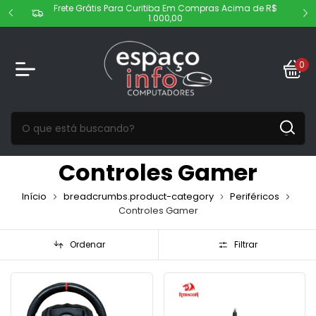
Frete Grátis Para Curitiba Em Compras Acima de R$
1.000,00
0
Controles Gamer
Início
breadcrumbs.product-category
Periféricos
Controles Gamer
Ordenar
Filtrar