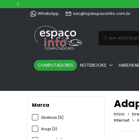
WhatsApp
sac@lojaespacoinfo.com.br
COMPUTADORES
NOTEBOOKS
HARDWA
Adap
Marca
Início
br
Diversos (5)
Internet
Knup (3)