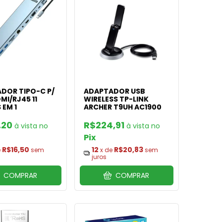
DOR TIPO-C P/
ADAPTADOR USB
MI/RJ45 11
WIRELESS TP-LINK
 EM 1
ARCHER T9UH AC1900
,20
R$224,91
Pix
R$16,50
12
R$20,83
e
sem
x de
sem
juros
COMPRAR
COMPRAR