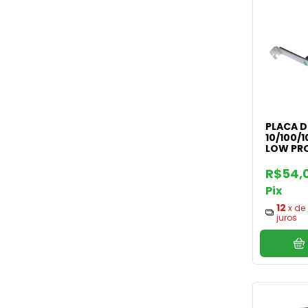
PLACA D
10/100/
LOW PRO
R$54,
Pix
12
x de
juros