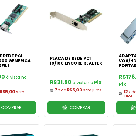
E REDE PCI
ADAPTA
PLACA DE REDE PCI
1000 GENERICA
VGA/HD
10/100 ENCORE REALTEK
FILE
PORTAS
00
R$178
R$31,50
Pix
Pix
7
R$5,00
x de
sem juros
R$5,00
12
sem
x d
juros
COMPRAR
COMPRAR