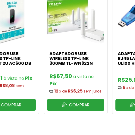
DOR USB
ADAPTADOR USB
ADAPTA
S TP-LINK
WIRELESS TP-LINK
RJ45 LA
T2U AC600 DB
300MB TL-WN822N
UL100 
R$67,50
21
Pix
R$25,
Pix
R$8,08
sem
5
x de
12
R$6,25
x de
sem juros
COMPRAR
COMPRAR