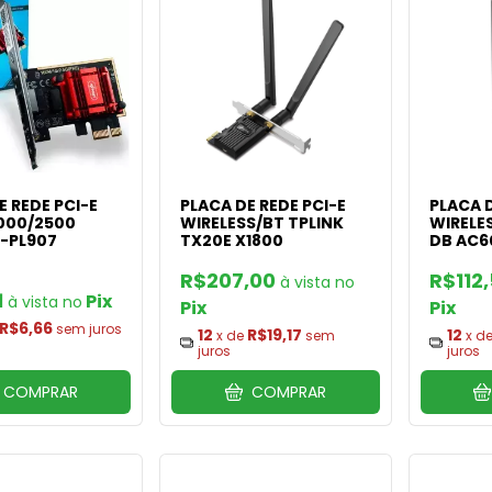
E REDE PCI-E
PLACA DE REDE PCI-E
PLACA D
1000/2500
WIRELESS/BT TPLINK
WIRELES
-PL907
TX20E X1800
DB AC6
R$207,00
R$112
1
Pix
Pix
Pix
R$6,66
sem juros
12
R$19,17
12
x de
sem
x d
juros
juros
COMPRAR
COMPRAR