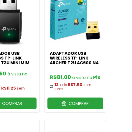
DOR USB
ADAPTADOR USB
S TP-LINK
WIRELESS TP-LINK
 T3U MINI MIM
ARCHER T2U AC600 NA
,50
R$81,00
Pix
12
R$7,50
x de
sem
R$11,25
e
sem
juros
COMPRAR
COMPRAR