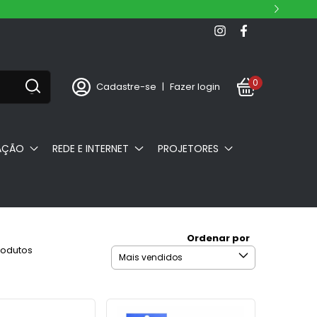
0
Cadastre-se
|
Fazer login
AÇÃO
REDE E INTERNET
PROJETORES
Ordenar por
rodutos