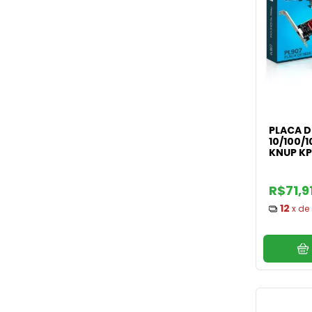
PLACA D
10/100/
KNUP KP
R$71,9
12
x de