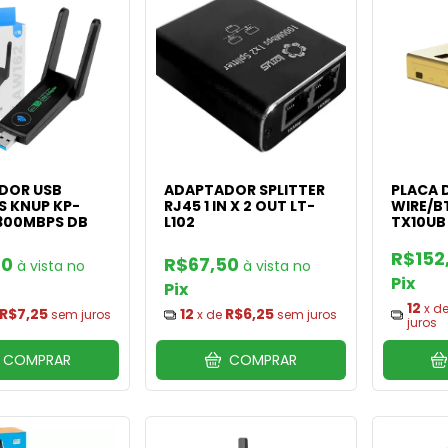
DOR USB
ADAPTADOR SPLITTER
PLACA 
S KNUP KP-
RJ45 1 IN X 2 OUT LT-
WIRE/B
300MBPS DB
L102
TX10UB
R$152
30
R$67,50
Pix
Pix
12
x d
R$7,25
12
R$6,25
sem juros
x de
sem juros
juros
COMPRAR
COMPRAR