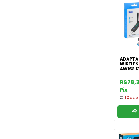
ADAPTA
WIRELES
AW162 1
R$78,
Pix
12
x de