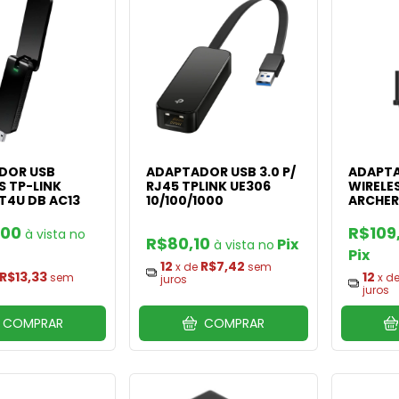
DOR USB
ADAPTADOR USB 3.0 P/
ADAPTA
S TP-LINK
RJ45 TPLINK UE306
WIRELES
T4U DB AC13
10/100/1000
ARCHER
,00
R$109
R$80,10
Pix
Pix
12
R$7,42
x de
sem
R$13,33
12
sem
x d
juros
juros
COMPRAR
COMPRAR