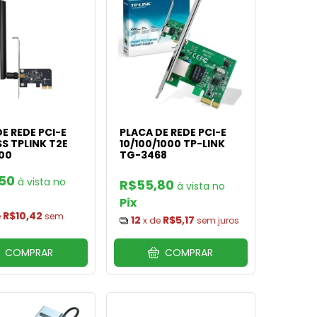
E REDE PCI-E
PLACA DE REDE PCI-E
S TPLINK T2E
10/100/1000 TP-LINK
00
TG-3468
,50
R$55,80
Pix
R$10,42
e
sem
12
R$5,17
x de
sem juros
COMPRAR
COMPRAR