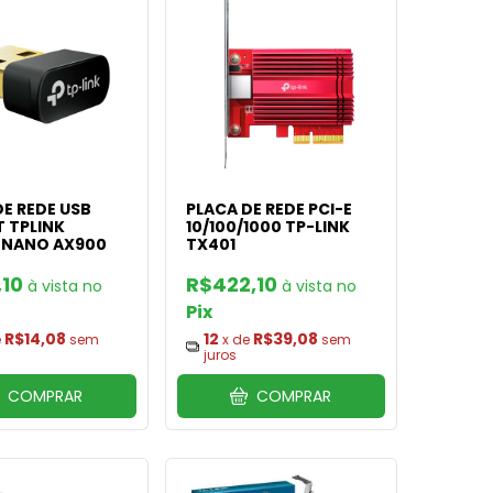
DE REDE USB
PLACA DE REDE PCI-E
T TPLINK
10/100/1000 TP-LINK
 NANO AX900
TX401
,10
R$422,10
Pix
R$14,08
12
R$39,08
e
sem
x de
sem
juros
COMPRAR
COMPRAR