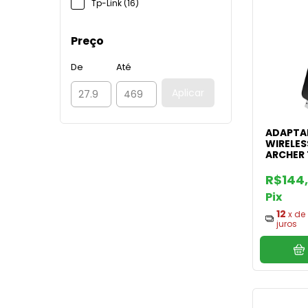
Tp-Link (16)
Preço
De
Até
Aplicar
ADAPTA
WIRELES
ARCHER 
R$144
Pix
12
x de
juros