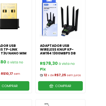
DOR USB
ADAPTADOR USB
S TP-LINK
WIRELESS KNUP KP-
 T3U NANO MIM
AW164 1300MBPS DB
,80
R$78,30
Pix
R$10,17
e
sem
12
R$7,25
x de
sem juros
COMPRAR
COMPRAR