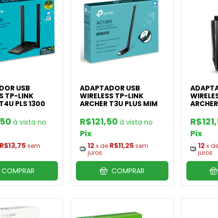
DOR USB
ADAPTADOR USB
ADAPTA
S TP-LINK
WIRELESS TP-LINK
WIRELES
T4U PLS 1300
ARCHER T3U PLUS MIM
ARCHER
,50
R$121,50
R$121
Pix
Pix
R$13,75
12
R$11,25
12
sem
x de
sem
x d
juros
juros
COMPRAR
COMPRAR