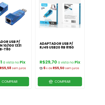
DOR USB P/
ADAPTADOR USB P/
N 10/100 1331
RJ45 USB20 8B 8150
HB-T80
11
R$29,70
Pix
Pix
R$5,58
6
R$5,50
sem juros
x de
sem juros
COMPRAR
COMPRAR