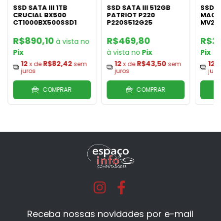
SSD SATA III 1TB
SSD SATA III 512GB
SSD S
CRUCIAL BX500
PATRIOT P220
MACR
CT1000BX500SSD1
P220S512G25
MV24
R$890,10
R$469,80
R$2
Pix
Pix
Pix
12
R$82,42
12
R$43,50
12
x de
sem
x de
sem
x
juros
juros
juro
COMPRAR
COMPRAR
Receba nossas novidades por e-mail