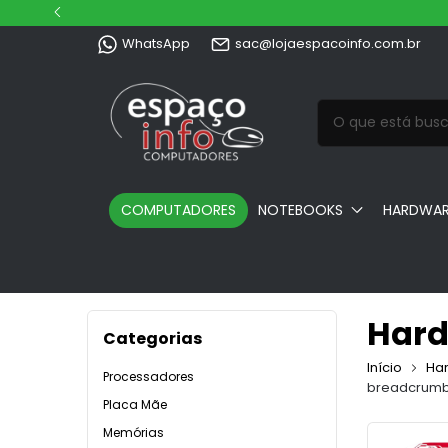
WhatsApp
sac@lojaespacoinfo.com.br
COMPUTADORES
NOTEBOOKS
HARDWA
Har
Categorias
Início
Ha
Processadores
breadcrumb
Placa Mãe
Memórias