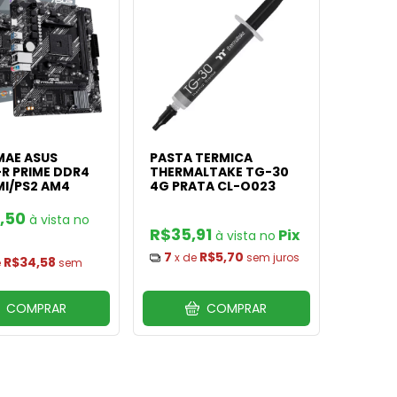
MAE ASUS
PASTA TERMICA
R PRIME DDR4
THERMALTAKE TG-30
MI/PS2 AM4
4G PRATA CL-O023
,50
R$35,91
Pix
7
R$5,70
x de
sem juros
R$34,58
e
sem
COMPRAR
COMPRAR