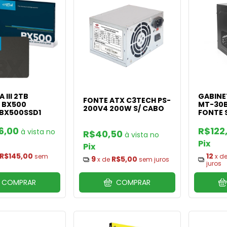
 III 2TB
GABINE
FONTE ATX C3TECH PS-
 BX500
MT-30B
200V4 200W S/ CABO
BX500SSD1
FONTE 
6,00
R$122
R$40,50
Pix
Pix
R$145,00
12
sem
x d
9
R$5,00
x de
sem juros
juros
COMPRAR
COMPRAR