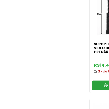
SUPORTE
VIDEO B
HRTN65
R$14,
3
x de