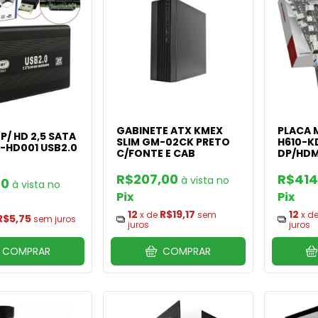
GABINETE ATX KMEX
PLACA 
P/ HD 2,5 SATA
SLIM GM-02CK PRETO
H610-K
-HD001 USB2.0
C/FONTE E CAB
DP/HDM
R$207,00
R$414
70
Pix
Pix
12
R$19,17
12
x de
sem
x d
R$5,75
sem juros
juros
juros
COMPRAR
COMPRAR