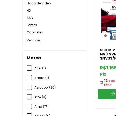
Placa de Vídeo
HD
SSD
Fontes
Gabinetes
Ver mais
SSD M.2
NV3 NV
Marca
SNV3S/1
R$1.16
Acer (1)
Pix
Adata (1)
12
x de
juros
Aerocool (20)
Afox (3)
Amd (17)