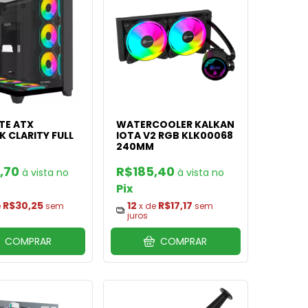
TE ATX
WATERCOOLER KALKAN
 CLARITY FULL
IOTA V2 RGB KLK00068
240MM
,70
R$185,40
Pix
R$30,25
12
R$17,17
e
sem
x de
sem
juros
COMPRAR
COMPRAR