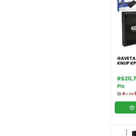
GAVETA 
KNUP KP
R$20,
Pix
4
x de