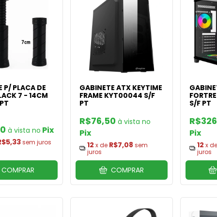
 P/ PLACA DE
GABINETE ATX KEYTIME
GABINE
LACK 7 - 14CM
FRAME KYT00044 S/F
FORTREK
 PT
PT
S/F PT
R$76,50
R$326
40
Pix
Pix
Pix
R$5,33
sem juros
12
R$7,08
12
x de
sem
x d
juros
juros
COMPRAR
COMPRAR