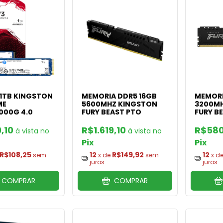
 1TB KINGSTON
MEMORIA DDR5 16GB
MEMORI
ME
5600MHZ KINGSTON
3200MH
000G 4.0
FURY BEAST PTO
FURY B
9,10
R$1.619,10
R$58
Pix
Pix
R$108,25
12
R$149,92
12
sem
x de
sem
x d
juros
juros
COMPRAR
COMPRAR