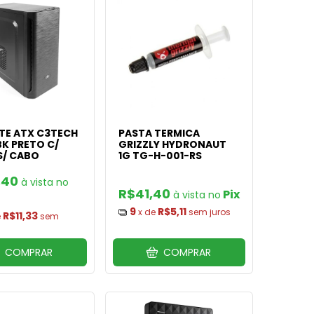
TE ATX C3TECH
PASTA TERMICA
K PRETO C/
GRIZZLY HYDRONAUT
S/ CABO
1G TG-H-001-RS
,40
R$41,40
Pix
9
R$5,11
x de
sem juros
R$11,33
e
sem
COMPRAR
COMPRAR