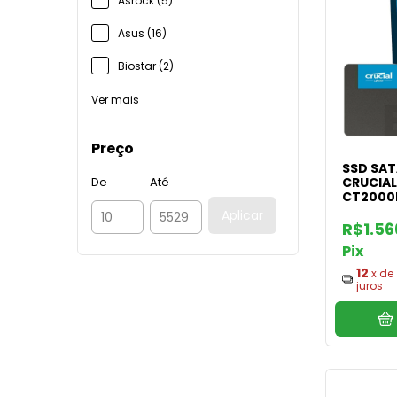
Asrock (5)
Asus (16)
Biostar (2)
Ver mais
Preço
SSD SATA
CRUCIAL
De
Até
CT2000
Aplicar
R$1.56
Pix
12
x de
juros