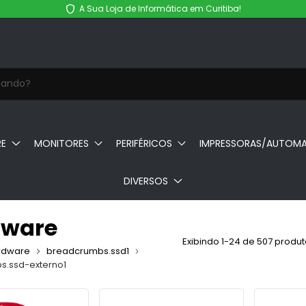
A Sua Loja de Informática em Curitiba!
RE
MONITORES
PERIFÉRICOS
IMPRESSORAS/AUTOM
DIVERSOS
dware
Exibindo 1-24 de 507 produ
rdware
breadcrumbs.ssd1
s.ssd-externo1