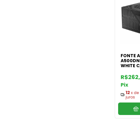
FONTE A
A500DN
WHITE C
R$262
Pix
12
x de
juros