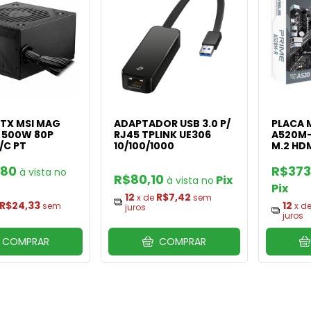
TX MSI MAG
ADAPTADOR USB 3.0 P/
PLACA 
 500W 80P
RJ45 TPLINK UE306
A520M-
/C PT
10/100/1000
M.2 HD
,80
R$373
R$80,10
Pix
Pix
12
R$7,42
x de
sem
R$24,33
12
sem
x d
juros
juros
COMPRAR
COMPRAR