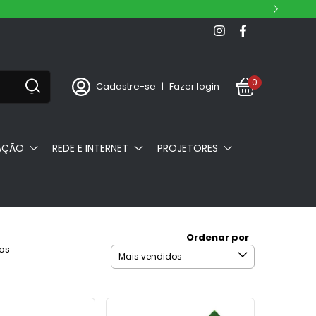
0
Cadastre-se
|
Fazer login
AÇÃO
REDE E INTERNET
PROJETORES
Ordenar por
tos