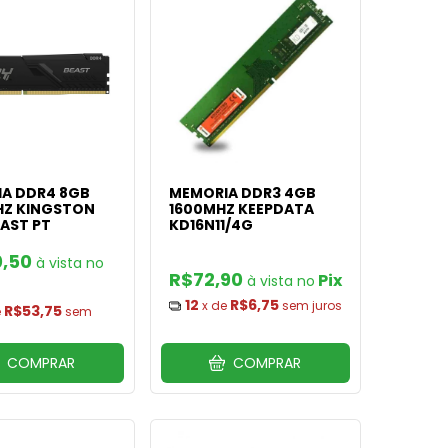
A DDR4 8GB
MEMORIA DDR3 4GB
Z KINGSTON
1600MHZ KEEPDATA
EAST PT
KD16N11/4G
0,50
R$72,90
Pix
12
R$6,75
x de
sem juros
R$53,75
e
sem
COMPRAR
COMPRAR