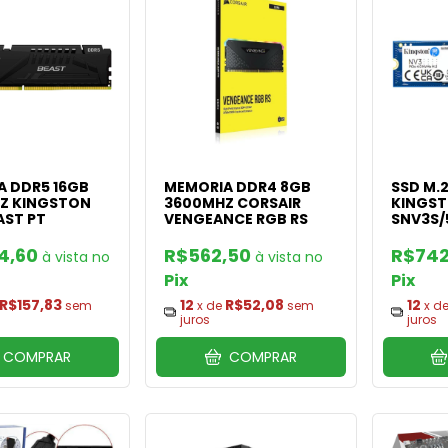
A DDR5 16GB
MEMORIA DDR4 8GB
SSD M.
Z KINGSTON
3600MHZ CORSAIR
KINGST
AST PT
VENGEANCE RGB RS
SNV3S/
04,60
R$562,50
R$742
Pix
Pix
R$157,83
12
R$52,08
12
sem
x de
sem
x d
juros
juros
COMPRAR
COMPRAR