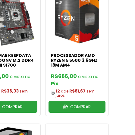
MAE KEEPDATA
PROCESSADOR AMD
DGNV M.2 DDR4
RYZEN 5 5500 3,6GHZ
I S1700
19M AM4
,00
R$666,00
Pix
R$38,33
12
R$61,67
e
sem
x de
sem
juros
COMPRAR
COMPRAR