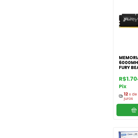
MEMORI
6000MH
FURY BE
R$1.7
Pix
12
x de
juros