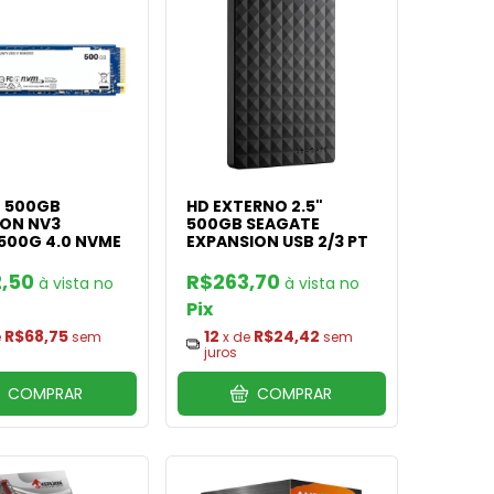
2 500GB
HD EXTERNO 2.5"
ON NV3
500GB SEAGATE
500G 4.0 NVME
EXPANSION USB 2/3 PT
,50
R$263,70
Pix
R$68,75
12
R$24,42
e
sem
x de
sem
juros
COMPRAR
COMPRAR